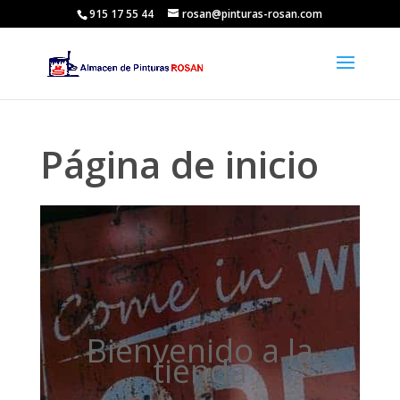
915 17 55 44
rosan@pinturas-rosan.com
Página de inicio
Bienvenido a la
tienda