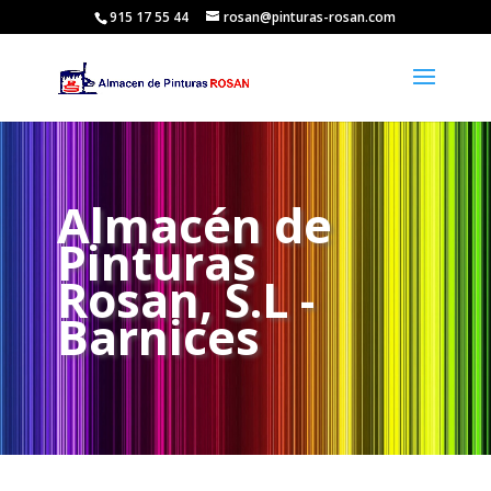
915 17 55 44
rosan@pinturas-rosan.com
Almacén de
Pinturas
Rosan, S.L -
Barnices